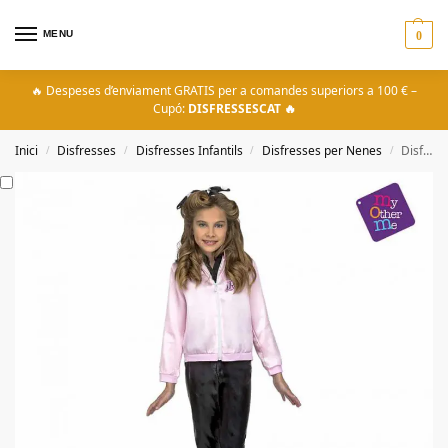
MENU
0
🔥 Despeses d’enviament GRATIS per a comandes superiors a 100 € –
Cupó:
DISFRESSESCAT 🔥
Inici
Disfresses
Disfresses Infantils
Disfresses per Nenes
Disfressa Jaqueta Pink Lady Nena
/
/
/
/